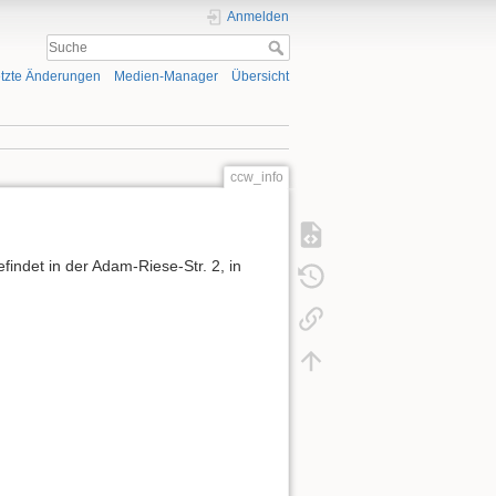
Anmelden
tzte Änderungen
Medien-Manager
Übersicht
ccw_info
indet in der Adam-Riese-Str. 2, in